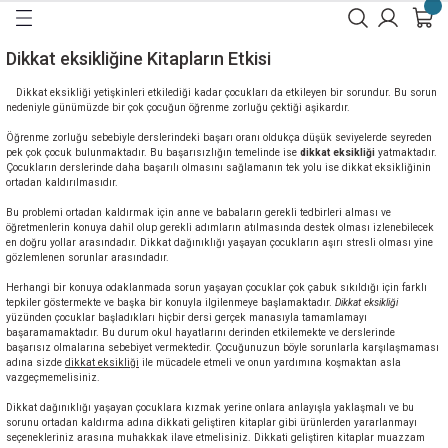
Geri Dön
Geri Dön
Geri Dön
Geri Dön
Geri Dön
Geri Dön
Dikkat eksikliğine Kitapların Etkisi
İ
A
Dikkat eksikliği yetişkinleri etkilediği kadar çocukları da etkileyen bir sorundur. Bu sorun
nedeniyle günümüzde bir çok çocuğun öğrenme zorluğu çektiği aşikardır.
LAR
İRME
İRME
İRME
Öğrenme zorluğu sebebiyle derslerindeki başarı oranı oldukça düşük seviyelerde seyreden
pek çok çocuk bulunmaktadır. Bu başarısızlığın temelinde ise
dikkat eksikliği
yatmaktadır.
Çocukların derslerinde daha başarılı olmasını sağlamanın tek yolu ise dikkat eksikliğinin
RME
İRME
ME
ME
ortadan kaldırılmasıdır.
Bu problemi ortadan kaldırmak için anne ve babaların gerekli tedbirleri alması ve
 GELİŞTİRME
ME
öğretmenlerin konuya dahil olup gerekli adımların atılmasında destek olması izlenebilecek
en doğru yollar arasındadır. Dikkat dağınıklığı yaşayan çocukların aşırı stresli olması yine
gözlemlenen sorunlar arasındadır.
İRME
İLERİNİ GELİŞTİRME
ME 8 - 12 Yaş
 KEŞFET
Herhangi bir konuya odaklanmada sorun yaşayan çocuklar çok çabuk sıkıldığı için farklı
tepkiler göstermekte ve başka bir konuyla ilgilenmeye başlamaktadır.
Dikkat eksikliği
yüzünden çocuklar başladıkları hiçbir dersi gerçek manasıyla tamamlamayı
ŞTİRME
 GELİŞTİRME
 KEŞFET
başaramamaktadır. Bu durum okul hayatlarını derinden etkilemekte ve derslerinde
başarısız olmalarına sebebiyet vermektedir. Çocuğunuzun böyle sorunlarla karşılaşmaması
adına sizde
dikkat eksikliği
ile mücadele etmeli ve onun yardımına koşmaktan asla
İKKAT
vazgeçmemelisiniz.
Dikkat dağınıklığı yaşayan çocuklara kızmak yerine onlara anlayışla yaklaşmalı ve bu
sorunu ortadan kaldırma adına dikkati geliştiren kitaplar gibi ürünlerden yararlanmayı
seçenekleriniz arasına muhakkak ilave etmelisiniz. Dikkati geliştiren kitaplar muazzam