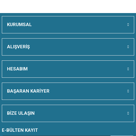
İKKAT
KURUMSAL
RME
ALIŞVERİŞ
U VE EĞİTİM MATERYALLERİ
 KEŞFET
HESABIM
BAŞARAN KARİYER
BİZE ULAŞIN
E-BÜLTEN KAYIT