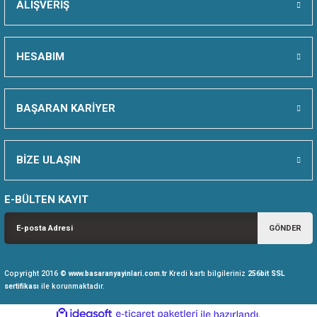
ALIŞVERİŞ
İKKAT
HESABIM
RME
BAŞARAN KARİYER
U VE EĞİTİM MATERYALLERİ
 KEŞFET
BİZE ULAŞIN
E-BÜLTEN KAYIT
GÖNDER
Copyright 2016 ©
www.basaranyayinlari.com.tr
Kredi kartı bilgileriniz
256bit SSL
sertifikası
ile korunmaktadır.
ideasoft
ile
e-