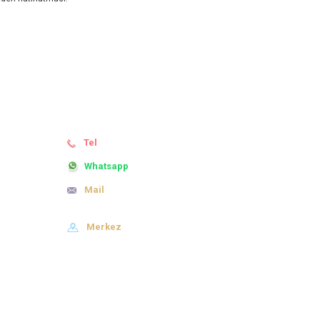
BİZE ULAŞIN
Tel
444 6 402
Whatsapp
0505 803 34 10
Mail
basaran@basaranyayinlari.com
basaran@basaranyayinlari.com.tr
Merkez
Ertuğrul Mh. 328. Sk. No:4/A
Nilüfer/Bursa