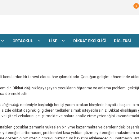
ORTAOKUL
LİSE
DİKKAT EKSİKLİĞİ
DİSLEKSİ
 konulardan bir tanesi olarak öne çıkmaktadır. Çocuğun gelişim döneminde atıla
lemidir.
Dikkat dağınıklığı
yaşayan çocukların öğrenme ve anlama problemi çektiği b
usa dönmektedir.
t dağınıklığı
nedeniyle başladığı her işi yarım bırakan bireylerin hayatta başarılı
n sizde
dikkat dağınıklığı
gideren tedbirler almak isteyebilirsiniz. Dikkat eksikliğini
görsel ve işitsel zekalarını geliştirmekte ve onlara analiz etme yeteneğini kazandırmakt
utabilen çocuklar zamanla yükselen bir ivme kazanmakta ve derslerindeki başarılar
eteneğini arttırmasını, problemleri kısa yoldan çözme yeteneğini maksimum seviye
mine gösterdiğiniz özenin çocuğunuzun tüm hayatını etkileyeceğini unutmayın. Biz