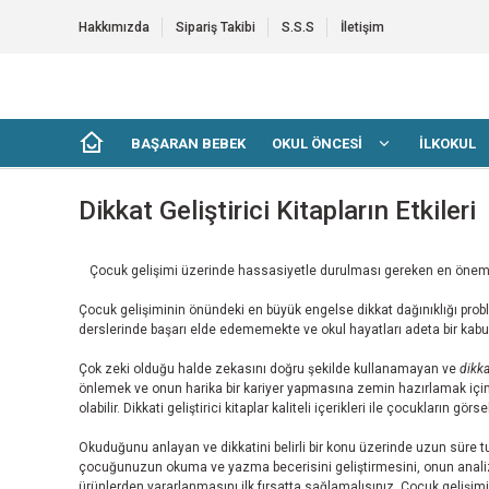
Hakkımızda
Sipariş Takibi
S.S.S
İletişim
BAŞARAN BEBEK
OKUL ÖNCESİ
İLKOKUL
Dikkat Geliştirici Kitapların Etkileri
Çocuk gelişimi üzerinde hassasiyetle durulması gereken en önemli
Çocuk gelişiminin önündeki en büyük engelse dikkat dağınıklığı prob
derslerinde başarı elde edememekte ve okul hayatları adeta bir kab
Çok zeki olduğu halde zekasını doğru şekilde kullanamayan ve
dikka
önlemek ve onun harika bir kariyer yapmasına zemin hazırlamak içi
olabilir. Dikkati geliştirici kitaplar kaliteli içerikleri ile çocukların 
Okuduğunu anlayan ve dikkatini belirli bir konu üzerinde uzun süre t
çocuğunuzun okuma ve yazma becerisini geliştirmesini, onun analiz y
ürünlerden yararlanmasını ilk fırsatta sağlamalısınız. Çocuk gelişi