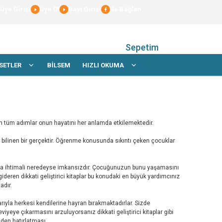
Üye Girişi
Üye Ol
Bayi Girişi
ile Bağlan
Sepetim
SETLER
BİLSEM
HIZLI OKUMA
n tüm adımlar onun hayatını her anlamda etkilemektedir.
ilinen bir gerçektir. Öğrenme konusunda sıkıntı çeken çocuklar
 olma ihtimali neredeyse imkansızdır. Çocuğunuzun bunu yaşamasını
 gideren dikkati geliştirici kitaplar bu konudaki en büyük yardımcınız
adır.
ıyla herkesi kendilerine hayran bırakmaktadırlar. Sizde
ye çıkarmasını arzuluyorsanız dikkati geliştirici kitaplar gibi
den hatırlatması.