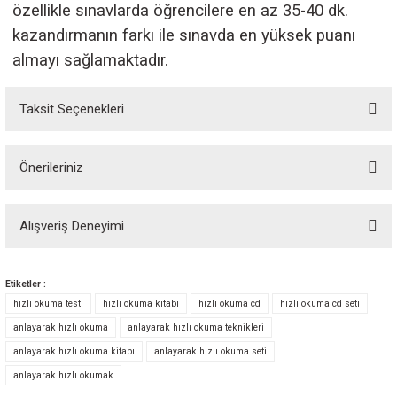
özellikle sınavlarda öğrencilere en az 35-40 dk.
kazandırmanın farkı ile sınavda en yüksek puanı
almayı sağlamaktadır.
Taksit Seçenekleri
Önerileriniz
Bu ürünün fiyat bilgisi, resim, ürün açıklamalarında ve diğer konularda
yetersiz gördüğünüz noktaları öneri formunu kullanarak tarafımıza
Alışveriş Deneyimi
iletebilirsiniz.
Görüş ve önerileriniz için teşekkür ederiz.
Etiketler :
Sitemize ilk yorumu siz yapın!
Ürün resmi kalitesiz, bozuk veya görüntülenemiyor.
hızlı okuma testi
hızlı okuma kitabı
hızlı okuma cd
hızlı okuma cd seti
Ürün açıklamasında eksik bilgiler bulunuyor.
anlayarak hızlı okuma
anlayarak hızlı okuma teknikleri
Deneyimini Paylaş
Ürün bilgilerinde hatalar bulunuyor.
anlayarak hızlı okuma kitabı
anlayarak hızlı okuma seti
Ürün fiyatı diğer sitelerden daha pahalı.
anlayarak hızlı okumak