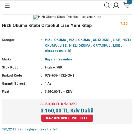
Geri Dön
Geri Dön
Geri Dön
Geri Dön
Geri Dön
Geri Dön
İ
A
%20
Hızlı Okuma Kitabı Ortaokul Lise Yeni Kitap
LAR
İRME
İRME
İRME
Kategori
HIZLI OKUMA
,
HIZLI OKUMA
,
ORTAOKUL
,
LİSE
,
HIZLI
OKUMA
,
LİSE
,
HIZLI OKUMA
,
ORTAOKUL
,
LİSE
,
DİKKAT EKSİKLİĞİ
RME
İRME
ME
ME
Marka
Başaran Yayınları
 GELİŞTİRME
ME
Stok Kodu
Hızlı – 789
Barkod Kodu
978-605-4722-05-1
İRME
İLERİNİ GELİŞTİRME
ME 8 - 12 Yaş
 KEŞFET
Garanti Süresi
1 Ay
Fiyat
3.950,00 TL + KDV
ŞTİRME
 GELİŞTİRME
 KEŞFET
3.950,00 TL Kdv Dahil
3.160,00 TL Kdv Dahil
İKKAT
KAZANCINIZ
790.00 TL
386,22 TL den başlayan taksitlerle!!