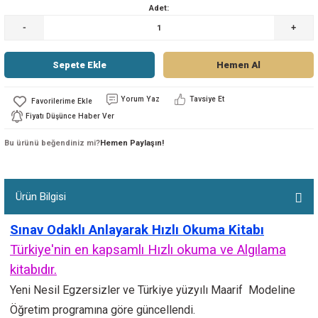
Adet:
İKKAT
Sepete Ekle
Hemen Al
RME
Yorum Yaz
Tavsiye Et
Fiyatı Düşünce Haber Ver
U VE EĞİTİM MATERYALLERİ
Bu ürünü beğendiniz mi?
Hemen Paylaşın!
 KEŞFET
Ürün Bilgisi
Sınav Odaklı Anlayarak Hızlı Okuma Kitabı
Türkiye'nin en kapsamlı Hızlı okuma ve Algılama
kitabıdır.
Yeni Nesil Egzersizler ve Türkiye yüzyılı Maarif Modeline
Öğretim programına göre güncellendi.