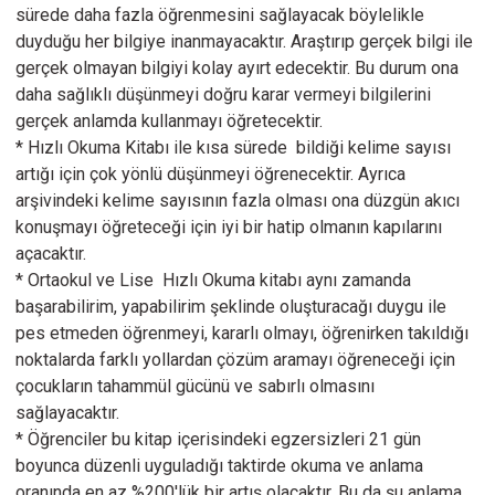
sürede daha fazla öğrenmesini sağlayacak böylelikle
duyduğu her bilgiye inanmayacaktır. Araştırıp gerçek bilgi ile
gerçek olmayan bilgiyi kolay ayırt edecektir. Bu durum ona
daha sağlıklı düşünmeyi doğru karar vermeyi bilgilerini
gerçek anlamda kullanmayı öğretecektir.
* Hızlı Okuma Kitabı ile kısa sürede bildiği kelime sayısı
artığı için çok yönlü düşünmeyi öğrenecektir. Ayrıca
arşivindeki kelime sayısının fazla olması ona düzgün akıcı
konuşmayı öğreteceği için iyi bir hatip olmanın kapılarını
açacaktır.
* Ortaokul ve Lise Hızlı Okuma kitabı aynı zamanda
başarabilirim, yapabilirim şeklinde oluşturacağı duygu ile
pes etmeden öğrenmeyi, kararlı olmayı, öğrenirken takıldığı
noktalarda farklı yollardan çözüm aramayı öğreneceği için
çocukların tahammül gücünü ve sabırlı olmasını
sağlayacaktır.
* Öğrenciler bu kitap içerisindeki egzersizleri 21 gün
boyunca düzenli uyguladığı taktirde okuma ve anlama
oranında en az %200'lük bir artış olacaktır. Bu da şu anlama