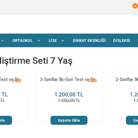
ORTAOKUL
LİSE
DİKKAT EKSİKLİĞİ
DİSLEKSİ
iştirme Seti 7 Yaş
4-Sınıflar ilk-Son Test ve Dikkati Geliştirme Kitabı
3-Sınıflar İlk-Son Test ve Dikkati Geliştirme Kitabı
%20
%20
0 TL
1.200,00 TL
1.2
 TL
1.500,00 TL
1.
kle
Sepete Ekle
Se