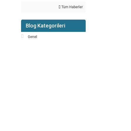
Tüm Haberler
Blog Kategorileri
Genel
KURUMSAL
ALIŞVERİŞ
Yeni Üyelik
Mesafeli Satış Sözle
Üye Girişi
Ödeme ve Teslimat
Şifremi Unuttum
Gizlilik ve Güvenlik