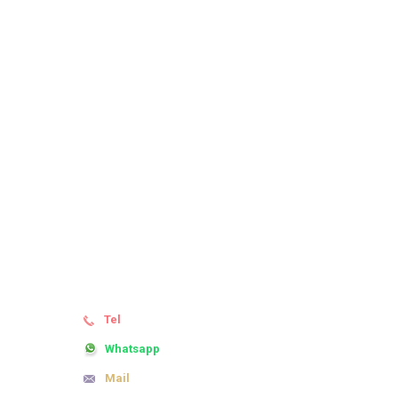
BİZE ULAŞIN
Tel
444 6 402
Whatsapp
0505 803 34 10
Mail
basaran@basaranyayinlari.com
basaran@basaranyayinlari.com.tr