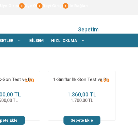
Üye Girişi
Üye Ol
Bayi Girişi
ile Bağlan
Sepetim
SETLER
BİLSEM
HIZLI OKUMA
2-Sınıflar İlk-Son Test ve Dikkati Geliştirme Kitabı
1-Sınıflar İlk-Son Test ve Dikkati Geliştirme Kitabı
%20
%20
00,00 TL
1.360,00 TL
500,00 TL
1.700,00 TL
pete Ekle
Sepete Ekle