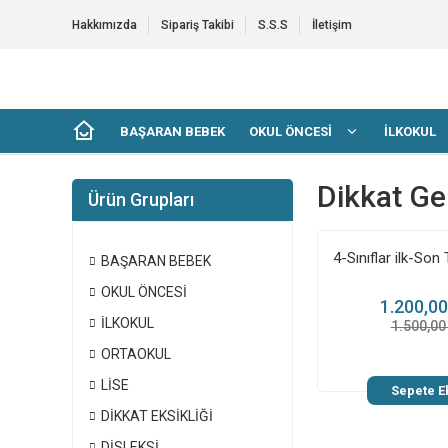
Hakkımızda
Sipariş Takibi
S.S.S
İletişim
BAŞARAN BEBEK
OKUL ÖNCESİ
İLKOKUL
Dikkat Gel
Ürün Grupları
BAŞARAN BEBEK
OKUL ÖNCESİ
1.200,0
İLKOKUL
1.500,00
ORTAOKUL
LİSE
Sepete E
DİKKAT EKSİKLİĞİ
DİSLEKSİ