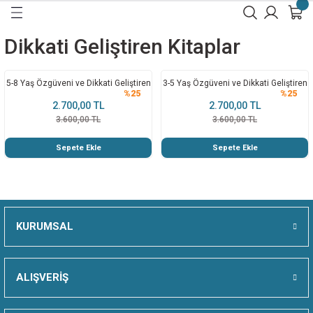
Geri Dön
Geri Dön
Geri Dön
Geri Dön
Geri Dön
Geri Dön
Dikkati Geliştiren Kitaplar
İ
A
5-8 Yaş Özgüveni ve Dikkati Geliştiren
3-5 Yaş Özgüveni ve Dikkati Geliştiren
LAR
İRME
İRME
İRME
%25
%25
Çıkartmalı Set
Çıkartmalı Set
2.700,00 TL
2.700,00 TL
3.600,00 TL
3.600,00 TL
RME
İRME
ME
ME
Sepete Ekle
Sepete Ekle
 GELİŞTİRME
ME
İRME
İLERİNİ GELİŞTİRME
ME 8 - 12 Yaş
 KEŞFET
KURUMSAL
ŞTİRME
 GELİŞTİRME
 KEŞFET
İKKAT
ALIŞVERİŞ