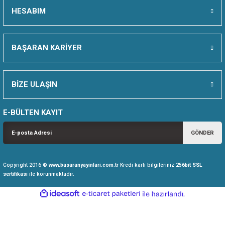
HESABIM
İKKAT
BAŞARAN KARİYER
RME
BİZE ULAŞIN
U VE EĞİTİM MATERYALLERİ
 KEŞFET
E-BÜLTEN KAYIT
GÖNDER
Copyright 2016 ©
www.basaranyayinlari.com.tr
Kredi kartı bilgileriniz
256bit SSL
sertifikası
ile korunmaktadır.
ideasoft
ile
e-
hazırlandı.
ticaret
paketleri