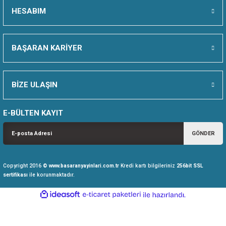
HESABIM
İKKAT
BAŞARAN KARİYER
RME
BİZE ULAŞIN
U VE EĞİTİM MATERYALLERİ
 KEŞFET
E-BÜLTEN KAYIT
GÖNDER
Copyright 2016 ©
www.basaranyayinlari.com.tr
Kredi kartı bilgileriniz
256bit SSL
sertifikası
ile korunmaktadır.
ideasoft
ile
e-
hazırlandı.
ticaret
paketleri