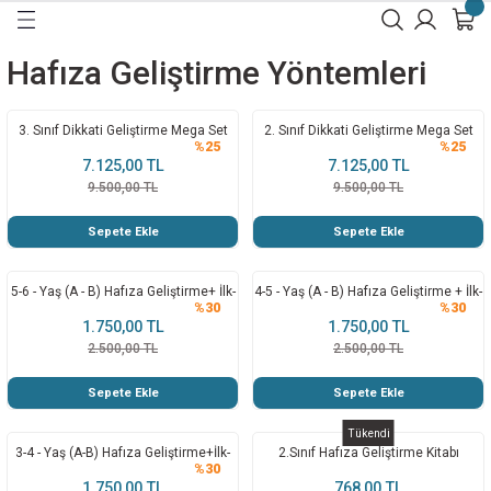
Geri Dön
Geri Dön
Geri Dön
Geri Dön
Geri Dön
Geri Dön
Hafıza Geliştirme Yöntemleri
İ
A
3. Sınıf Dikkati Geliştirme Mega Set
2. Sınıf Dikkati Geliştirme Mega Set
LAR
İRME
İRME
İRME
%25
%25
7.125,00 TL
7.125,00 TL
9.500,00 TL
9.500,00 TL
RME
İRME
ME
ME
Sepete Ekle
Sepete Ekle
 GELİŞTİRME
ME
5-6 - Yaş (A - B) Hafıza Geliştirme+ İlk-
4-5 - Yaş (A - B) Hafıza Geliştirme + İlk-
İRME
İLERİNİ GELİŞTİRME
ME 8 - 12 Yaş
 KEŞFET
%30
%30
Son Test
Son Test
1.750,00 TL
1.750,00 TL
2.500,00 TL
2.500,00 TL
ŞTİRME
 GELİŞTİRME
 KEŞFET
Sepete Ekle
Sepete Ekle
İKKAT
Tükendi
3-4 - Yaş (A-B) Hafıza Geliştirme+İlk-
2.Sınıf Hafıza Geliştirme Kitabı
%30
Son Test
1.750,00 TL
768,00 TL