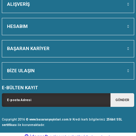
ALIŞVERİŞ
İKKAT
HESABIM
RME
BAŞARAN KARİYER
U VE EĞİTİM MATERYALLERİ
 KEŞFET
BİZE ULAŞIN
E-BÜLTEN KAYIT
GÖNDER
Copyright 2016 ©
www.basaranyayinlari.com.tr
Kredi kartı bilgileriniz
256bit SSL
sertifikası
ile korunmaktadır.