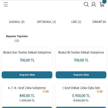
Geri Dön
Geri Dön
Geri Dön
Geri Dön
Geri Dön
Geri Dön
İ
A
İLKOKUL
(8)
ORTAOKUL
(4)
LİSE
(2)
DİKKAT EKS
LAR
İRME
İRME
İRME
Başaran Yayınları
(22)
RME
İRME
ME
ME
İlkokul Son Testler Dikkati Geliştirme
İlkokul İlk Testler Dikkati Geliştirme
 GELİŞTİRME
ME
700,00 TL
700,00 TL
İRME
İLERİNİ GELİŞTİRME
ME 8 - 12 Yaş
 KEŞFET
Sepete Ekle
Sepete Ekle
ŞTİRME
 GELİŞTİRME
 KEŞFET
6.-7.-8.- Sınıf Zeka Geliştirme
1-Sınıf Dikkat Zeka Öykü Seti
İKKAT
%30
%30
840,00 TL
5.950,00 TL
1.200,00 TL
8.500,00 TL