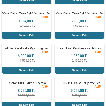
Sepete Ekle
Sepete Ekle
3-Sınıf Dikkat Zeka Öykü Özgüven Seti
4-Sınıf Dikkat Zeka Öykü Özgüven Seti
%30
%40
8.694,00 TL
6.900,00 TL
12.420,00 TL
11.500,00 TL
Sepete Ekle
Sepete Ekle
3-4 Yaş Dikkat Zeka Öykü Özgüven
Lise Dikkati Geliştirme ve Hafızayı
%40
%30
Seti
Güçlendirme
6.900,00 TL
1.960,00 TL
11.500,00 TL
2.800,00 TL
Sepete Ekle
Sepete Ekle
Başaran Hızlı Okuma Programı
6-7-8. Sınıf Dikkat Geliştirme Seti
%30
%25
8.750,00 TL
5.025,00 TL
12.500,00 TL
6.700,00 TL
Sepete Ekle
Sepete Ekle