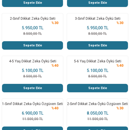
Sepete Ekle
Sepete Ekle
İKKAT
2-Sınıf Dikkat Zeka Öykü Seti
3-Sınıf Dikkat Zeka Öykü Seti
%30
%30
5.950,00 TL
5.950,00 TL
8.500,00 TL
8.500,00 TL
RME
Sepete Ekle
Sepete Ekle
U VE EĞİTİM MATERYALLERİ
4-5 Yaş Dikkat Zeka Öykü Seti
5-6 Yaş Dikkat Zeka Öykü Seti
 KEŞFET
%40
%40
5.100,00 TL
5.100,00 TL
8.500,00 TL
8.500,00 TL
Sepete Ekle
Sepete Ekle
1-Sınıf Dikkat Zeka Öykü Özgüven Seti
2-Sınıf Dikkat Zeka Öykü Özgüven Seti
%40
%30
6.900,00 TL
8.050,00 TL
11.500,00 TL
11.500,00 TL